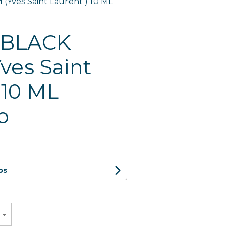
Yves Saint Laurent ) 10 ML
 BLACK
ves Saint
 10 ML
o
os