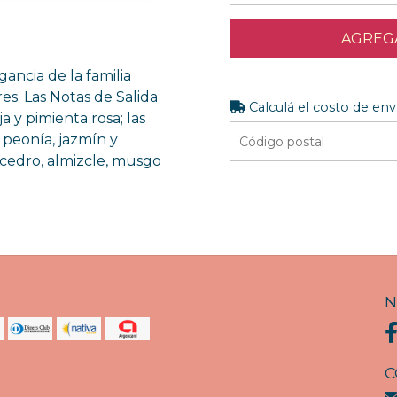
AGREGA
gancia de la familia
res. Las Notas de Salida
Calculá el costo de env
a y pimienta rosa; las
 peonía, jazmín y
 cedro, almizcle, musgo
N
C