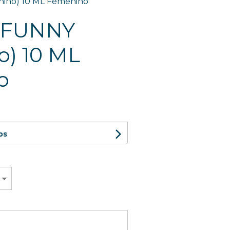
ino) 10 ML Femenino
 FUNNY
o) 10 ML
o
os